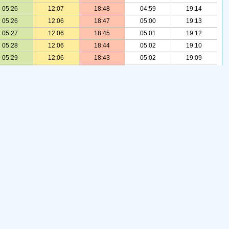
05:26
12:07
18:48
04:59
19:14
05:26
12:06
18:47
05:00
19:13
05:27
12:06
18:45
05:01
19:12
05:28
12:06
18:44
05:02
19:10
05:29
12:06
18:43
05:02
19:09
05:29
12:05
18:42
05:03
19:08
05:30
12:05
18:40
05:04
19:06
05:31
12:05
18:39
05:05
19:05
05:31
12:05
18:38
05:06
19:04
05:32
12:04
18:37
05:06
19:02
05:33
12:04
18:35
05:07
19:01
05:34
12:04
18:34
05:08
19:00
05:34
12:03
18:33
05:09
18:58
05:35
12:03
18:31
05:09
18:57
05:36
12:03
18:30
05:10
18:56
05:36
12:03
18:29
05:11
18:54
05:37
12:02
18:27
05:12
18:53
05:38
12:02
18:26
05:12
18:51