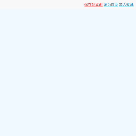
保存到桌面
设为首页
加入收藏