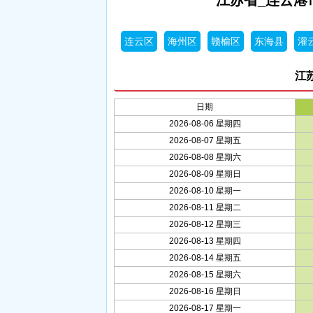
江苏省_连云港
连云区
海州区
赣榆区
东海县
灌
江
日期
2026-08-06 星期四
2026-08-07 星期五
2026-08-08 星期六
2026-08-09 星期日
2026-08-10 星期一
2026-08-11 星期二
2026-08-12 星期三
2026-08-13 星期四
2026-08-14 星期五
2026-08-15 星期六
2026-08-16 星期日
2026-08-17 星期一