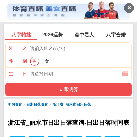
✕
八字精批
2026运势
命中贵人
八字合婚
姓 名
性 别
男
女
生 日
学网查询
>
日出日落查询
>
浙江省_丽水市日出日落
浙江省_丽水市日出日落查询-日出日落时间表