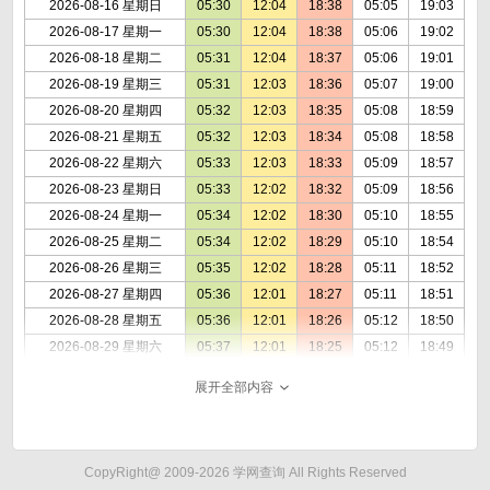
2026-08-16 星期日
05:30
12:04
18:38
05:05
19:03
2026-08-17 星期一
05:30
12:04
18:38
05:06
19:02
2026-08-18 星期二
05:31
12:04
18:37
05:06
19:01
2026-08-19 星期三
05:31
12:03
18:36
05:07
19:00
2026-08-20 星期四
05:32
12:03
18:35
05:08
18:59
2026-08-21 星期五
05:32
12:03
18:34
05:08
18:58
2026-08-22 星期六
05:33
12:03
18:33
05:09
18:57
2026-08-23 星期日
05:33
12:02
18:32
05:09
18:56
2026-08-24 星期一
05:34
12:02
18:30
05:10
18:55
2026-08-25 星期二
05:34
12:02
18:29
05:10
18:54
2026-08-26 星期三
05:35
12:02
18:28
05:11
18:52
2026-08-27 星期四
05:36
12:01
18:27
05:11
18:51
2026-08-28 星期五
05:36
12:01
18:26
05:12
18:50
2026-08-29 星期六
05:37
12:01
18:25
05:12
18:49
2026-08-30 星期日
05:37
12:00
18:24
05:13
18:48
展开全部内容
2026-08-31 星期一
05:37
12:00
18:23
05:14
18:47
2026-09-01 星期二
05:38
12:00
18:22
05:14
18:46
2026-09-02 星期三
05:38
12:00
18:21
05:15
18:44
CopyRight@ 2009-2026 学网查询 All Rights Reserved
2026-09-03 星期四
05:39
11:59
18:19
05:15
18:43